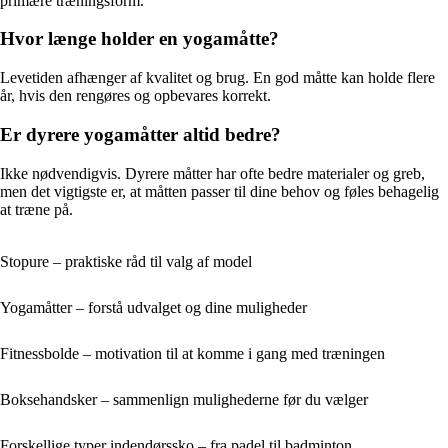
primære træningsform.
Hvor længe holder en yogamåtte?
Levetiden afhænger af kvalitet og brug. En god måtte kan holde flere
år, hvis den rengøres og opbevares korrekt.
Er dyrere yogamåtter altid bedre?
Ikke nødvendigvis. Dyrere måtter har ofte bedre materialer og greb,
men det vigtigste er, at måtten passer til dine behov og føles behagelig
at træne på.
Stopure – praktiske råd til valg af model
Yogamåtter – forstå udvalget og dine muligheder
Fitnessbolde – motivation til at komme i gang med træningen
Boksehandsker – sammenlign mulighederne før du vælger
Forskellige typer indendørssko – fra padel til badminton