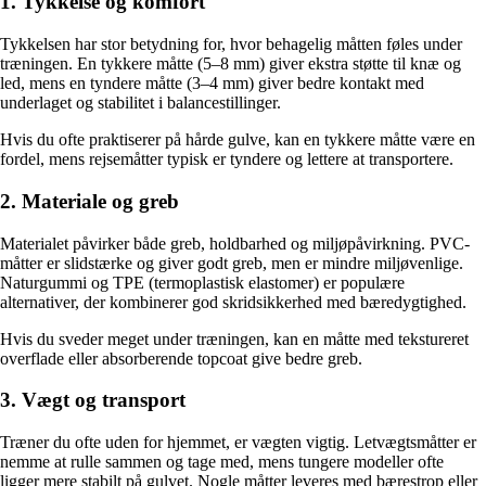
1. Tykkelse og komfort
Tykkelsen har stor betydning for, hvor behagelig måtten føles under
træningen. En tykkere måtte (5–8 mm) giver ekstra støtte til knæ og
led, mens en tyndere måtte (3–4 mm) giver bedre kontakt med
underlaget og stabilitet i balancestillinger.
Hvis du ofte praktiserer på hårde gulve, kan en tykkere måtte være en
fordel, mens rejsemåtter typisk er tyndere og lettere at transportere.
2. Materiale og greb
Materialet påvirker både greb, holdbarhed og miljøpåvirkning. PVC-
måtter er slidstærke og giver godt greb, men er mindre miljøvenlige.
Naturgummi og TPE (termoplastisk elastomer) er populære
alternativer, der kombinerer god skridsikkerhed med bæredygtighed.
Hvis du sveder meget under træningen, kan en måtte med tekstureret
overflade eller absorberende topcoat give bedre greb.
3. Vægt og transport
Træner du ofte uden for hjemmet, er vægten vigtig. Letvægtsmåtter er
nemme at rulle sammen og tage med, mens tungere modeller ofte
ligger mere stabilt på gulvet. Nogle måtter leveres med bærestrop eller