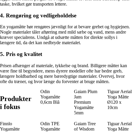
taske, hvilket gør transporten lettere.
4. Rengøring og vedligeholdelse
En yogamåtte bør rengøres jævnligt for at bevare grebet og hygiejnen.
Nogle materialer tåler aftørring med mild sæbe og vand, mens andre
kræver specialrens. Undgå at udsætte måtten for direkte sollys i
længere tid, da det kan nedbryde materialet.
5. Pris og kvalitet
Prisen afhænger af materiale, tykkelse og brand. Billigere måtter kan
være fine til begyndere, mens dyrere modeller ofte har bedre greb,
længere holdbarhed og mere bæredygtige materialer. Overvej, hvor
ofte du træner, og hvor længe du forventer at bruge måtten.
Odin
Gaiam Plum
Tiguar Aerial
Yogamåtte
Jam
Yoga Måtte
Produkter
0,6cm Blå
Premium
Ø120 x
i fokus
Yogamåtte
10cm
5mm
Finnlo
Odin TPE
Gaiam Tree
Tiguar Aerial
Yogamåtte
Yogamåtte
of Wisdom
Yoga Måtte