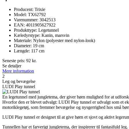
Producent: Trixie
Model: TX62792
Varenummer: 3042513
EAN: 4011905627922
Produkttype: Legetunnel
Kæledyrstype: Kanin, marsvin
Materiale: Nylon (polyester med nylon-look)
Diameter: 19 cm
Længde: 117 cm
Seneste pris:
92
kr.
Se detaljer
Mere information
2
Leg og bevægelse
LUDI Play tunnel
En legetunnel med jungletema, der giver børn mulighed for at udforsk
Hvorfor den er blevet udvalgt: LUDI Play tunnel er udvalgt som et eks
motoriklegetøj, som fremmer bevægelse og nysgerrighed hos små bør
LUDI Play tunnel er designet til at give børn et sjovt og aktivt leg
Tunnellen har et farverigt jungletema, der inspirerer til fantasifuld leg