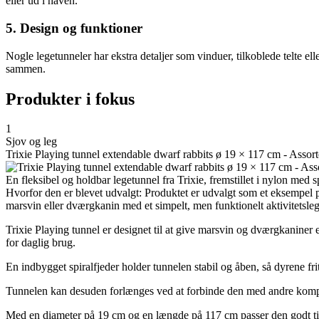
eller ud i haven.
5. Design og funktioner
Nogle legetunneler har ekstra detaljer som vinduer, tilkoblede telte el
sammen.
Produkter i fokus
1
Sjov og leg
Trixie Playing tunnel extendable dwarf rabbits ø 19 × 117 cm - Assor
En fleksibel og holdbar legetunnel fra Trixie, fremstillet i nylon med
Hvorfor den er blevet udvalgt: Produktet er udvalgt som et eksempel p
marsvin eller dværgkanin med et simpelt, men funktionelt aktivitetsleg
Trixie Playing tunnel er designet til at give marsvin og dværgkaniner 
for daglig brug.
En indbygget spiralfjeder holder tunnelen stabil og åben, så dyrene f
Tunnelen kan desuden forlænges ved at forbinde den med andre kompati
Med en diameter på 19 cm og en længde på 117 cm passer den godt t