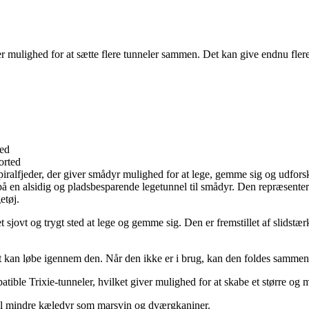
ler mulighed for at sætte flere tunneler sammen. Det kan give endnu fler
ted
 spiralfjeder, der giver smådyr mulighed for at lege, gemme sig og udfo
å en alsidig og pladsbesparende legetunnel til smådyr. Den repræsentere
etøj.
et sjovt og trygt sted at lege og gemme sig. Den er fremstillet af slidst
rit kan løbe igennem den. Når den ikke er i brug, kan den foldes sammen
ble Trixie-tunneler, hvilket giver mulighed for at skabe et større og 
il mindre kæledyr som marsvin og dværgkaniner.