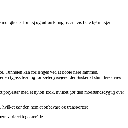
e muligheder for leg og udforskning, især hvis flere børn leger
rske. Tunnelen kan forlænges ved at koble flere sammen.
r en typisk løsning for kæledyrsejere, der ønsker at stimulere deres
ærkt polyester med et nylon-look, hvilket gør den modstandsdygtig over
, hvilket gør den nem at opbevare og transportere.
mere varieret legeområde.