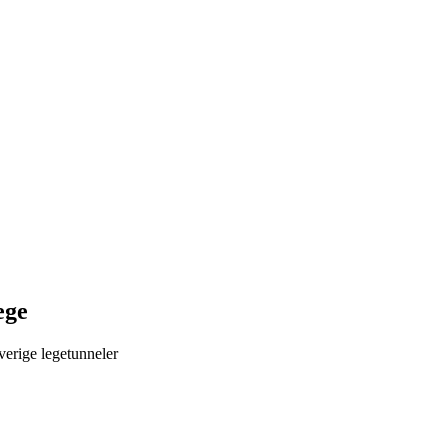
ege
verige legetunneler