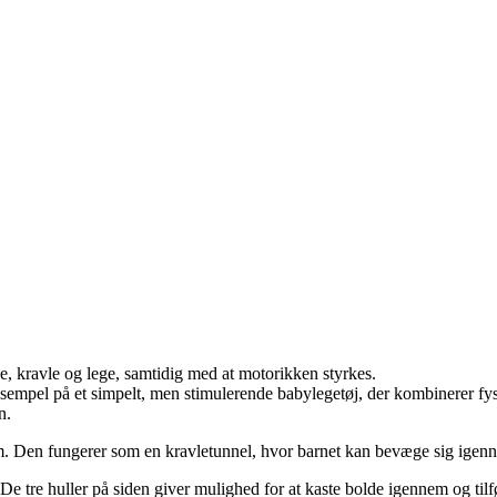
e, kravle og lege, samtidig med at motorikken styrkes.
empel på et simpelt, men stimulerende babylegetøj, der kombinerer fysi
n.
erum. Den fungerer som en kravletunnel, hvor barnet kan bevæge sig ig
. De tre huller på siden giver mulighed for at kaste bolde igennem og tilf