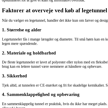
opsummeret for at give et klart og informativt overblik.
Faktorer at overveje ved køb af legetunnel
Når du vælger en legetunnel, handler det ikke kun om farver og design
1. Størrelse og alder
Legetunneler fås i mange længder og diametre. Til små børn kan en kor
legen mere spændende.
2. Materiale og holdbarhed
De fleste legetunneler er lavet af polyester eller nylon med en fleks
brug kan en lettere tunnel være nemmere at håndtere og opbevare.
3. Sikkerhed
Tjek altid, at tunnelen er CE-mærket og fri for skadelige kemikalier. 
4. Sammenklappelighed og opbevaring
En sammenklappelig tunnel er praktisk, hvis du ikke har meget plads