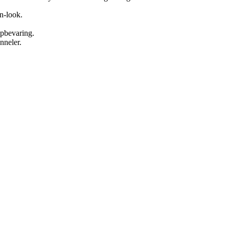
n-look.
opbevaring.
nneler.