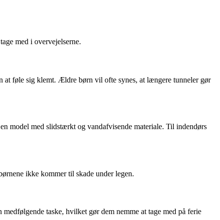
 tage med i overvejelserne.
t føle sig klemt. Ældre børn vil ofte synes, at længere tunneler gør
e en model med slidstærkt og vandafvisende materiale. Til indendørs
å børnene ikke kommer til skade under legen.
en medfølgende taske, hvilket gør dem nemme at tage med på ferie