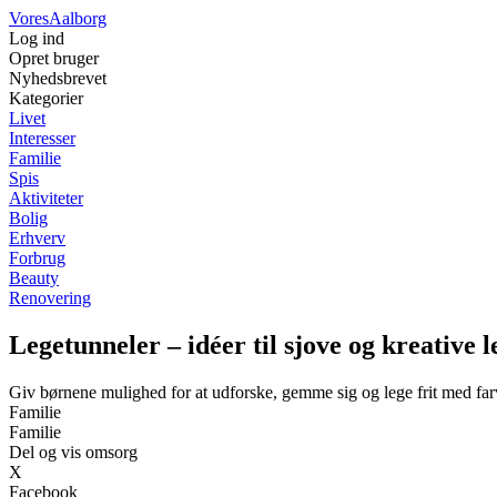
Vores
Aalborg
Log ind
Opret bruger
Nyhedsbrevet
Kategorier
Livet
Interesser
Familie
Spis
Aktiviteter
Bolig
Erhverv
Forbrug
Beauty
Renovering
Legetunneler – idéer til sjove og kreative l
Giv børnene mulighed for at udforske, gemme sig og lege frit med far
Familie
Familie
Del og vis omsorg
X
Facebook