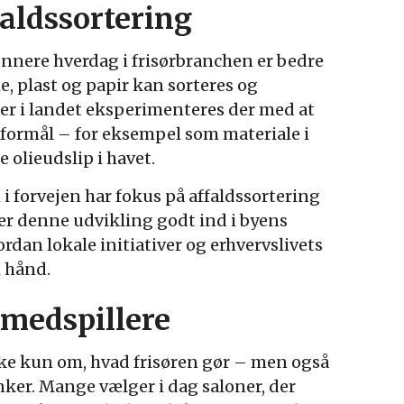
aldssortering
nnere hverdag i frisørbranchen er bedre
ie, plast og papir kan sorteres og
er i landet eksperimenteres der med at
e formål – for eksempel som materiale i
e olieudslip i havet.
 forvejen har fokus på affaldssortering
er denne udvikling godt ind i byens
ordan lokale initiativer og erhvervslivets
 hånd.
medspillere
e kun om, hvad frisøren gør – men også
er. Mange vælger i dag saloner, der