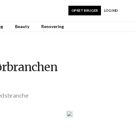
OPRET BRUGER
LOG IND
ug
Beauty
Renovering
sørbranchen
hedsbranche