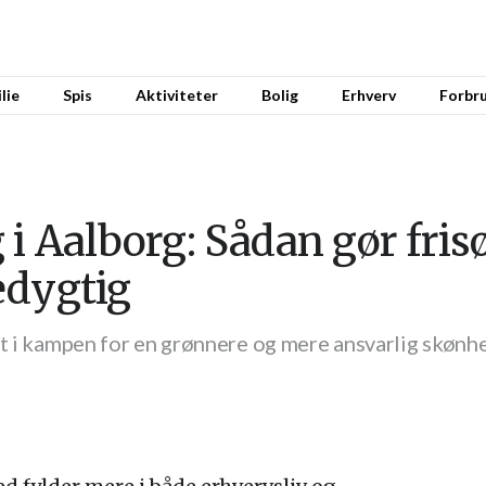
lie
Spis
Aktiviteter
Bolig
Erhverv
Forbr
 i Aalborg: Sådan gør fri
edygtig
st i kampen for en grønnere og mere ansvarlig skøn