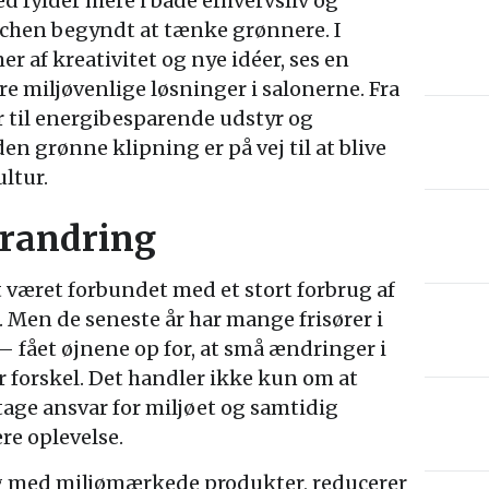
d fylder mere i både erhvervsliv og
nchen begyndt at tænke grønnere. I
r af kreativitet og nye idéer, ses en
 miljøvenlige løsninger i salonerne. Fra
 til energibesparende udstyr og
n grønne klipning er på vej til at blive
ultur.
orandring
t været forbundet med et stort forbrug af
. Men de seneste år har mange frisører i
 fået øjnene op for, at små ændringer i
 forskel. Det handler ikke kun om at
tage ansvar for miljøet og samtidig
re oplevelse.
dag med miljømærkede produkter, reducerer