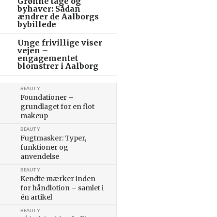
Grønne tage og
byhaver: Sådan
ændrer de Aalborgs
bybillede
Unge frivillige viser
vejen –
engagementet
blomstrer i Aalborg
BEAUTY
Foundationer –
grundlaget for en flot
makeup
BEAUTY
Fugtmasker: Typer,
funktioner og
anvendelse
BEAUTY
Kendte mærker inden
for håndlotion – samlet i
én artikel
BEAUTY