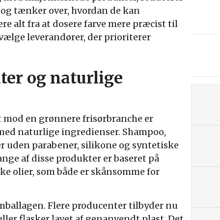
 og tænker over, hvordan de kan
e alt fra at dosere farve mere præcist til
ælge leverandører, der prioriterer
er og naturlige
dt mod en grønnere frisørbranche er
med naturlige ingredienser. Shampoo,
r uden parabener, silikone og syntetiske
ange af disse produkter er baseret på
iske olier, som både er skånsomme for
mballagen. Flere producenter tilbyder nu
ler flasker lavet af genanvendt plast. Det