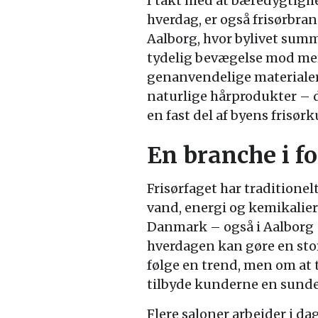
I takt med at bæredygtighe
hverdag, er også frisørbra
Aalborg, hvor bylivet summe
tydelig bevægelse mod mere
genanvendelige materialer
naturlige hårprodukter – de
en fast del af byens frisørk
En branche i f
Frisørfaget har traditionel
vand, energi og kemikalier
Danmark – også i Aalborg –
hverdagen kan gøre en stor
følge en trend, men om at 
tilbyde kunderne en sunde
Flere saloner arbejder i 