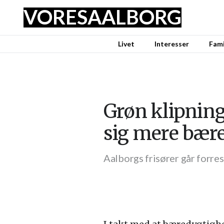
VORES
AALBORG
Livet
Interesser
Fami
Grøn klipning
sig mere bær
Aalborgs frisører går forre