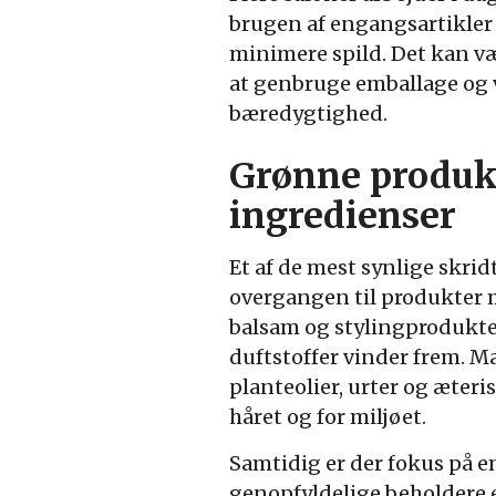
brugen af engangsartikler
minimere spild. Det kan vær
at genbruge emballage og v
bæredygtighed.
Grønne produkt
ingredienser
Et af de mest synlige skri
overgangen til produkter 
balsam og stylingprodukte
duftstoffer vinder frem. M
planteolier, urter og æter
håret og for miljøet.
Samtidig er der fokus på e
genopfyldelige beholdere el