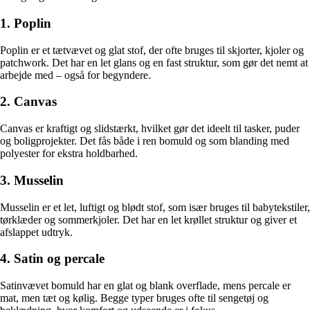
1. Poplin
Poplin er et tætvævet og glat stof, der ofte bruges til skjorter, kjoler og
patchwork. Det har en let glans og en fast struktur, som gør det nemt at
arbejde med – også for begyndere.
2. Canvas
Canvas er kraftigt og slidstærkt, hvilket gør det ideelt til tasker, puder
og boligprojekter. Det fås både i ren bomuld og som blanding med
polyester for ekstra holdbarhed.
3. Musselin
Musselin er et let, luftigt og blødt stof, som især bruges til babytekstiler,
tørklæder og sommerkjoler. Det har en let krøllet struktur og giver et
afslappet udtryk.
4. Satin og percale
Satinvævet bomuld har en glat og blank overflade, mens percale er
mat, men tæt og kølig. Begge typer bruges ofte til sengetøj og