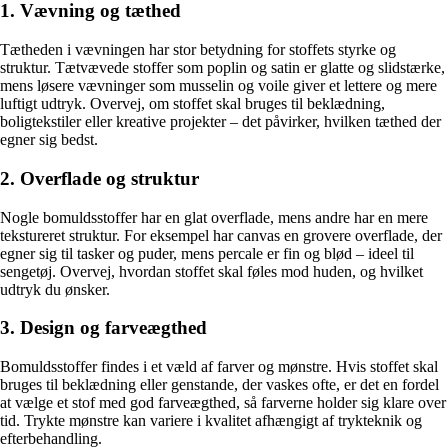
1. Vævning og tæthed
Tætheden i vævningen har stor betydning for stoffets styrke og
struktur. Tætvævede stoffer som poplin og satin er glatte og slidstærke,
mens løsere vævninger som musselin og voile giver et lettere og mere
luftigt udtryk. Overvej, om stoffet skal bruges til beklædning,
boligtekstiler eller kreative projekter – det påvirker, hvilken tæthed der
egner sig bedst.
2. Overflade og struktur
Nogle bomuldsstoffer har en glat overflade, mens andre har en mere
tekstureret struktur. For eksempel har canvas en grovere overflade, der
egner sig til tasker og puder, mens percale er fin og blød – ideel til
sengetøj. Overvej, hvordan stoffet skal føles mod huden, og hvilket
udtryk du ønsker.
3. Design og farveægthed
Bomuldsstoffer findes i et væld af farver og mønstre. Hvis stoffet skal
bruges til beklædning eller genstande, der vaskes ofte, er det en fordel
at vælge et stof med god farveægthed, så farverne holder sig klare over
tid. Trykte mønstre kan variere i kvalitet afhængigt af trykteknik og
efterbehandling.