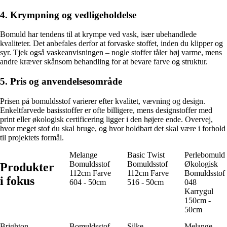
4. Krympning og vedligeholdelse
Bomuld har tendens til at krympe ved vask, især ubehandlede
kvaliteter. Det anbefales derfor at forvaske stoffet, inden du klipper og
syr. Tjek også vaskeanvisningen – nogle stoffer tåler høj varme, mens
andre kræver skånsom behandling for at bevare farve og struktur.
5. Pris og anvendelsesområde
Prisen på bomuldsstof varierer efter kvalitet, vævning og design.
Enkeltfarvede basisstoffer er ofte billigere, mens designstoffer med
print eller økologisk certificering ligger i den højere ende. Overvej,
hvor meget stof du skal bruge, og hvor holdbart det skal være i forhold
til projektets formål.
Melange
Basic Twist
Perlebomuld
Bomuldsstof
Bomuldsstof
Økologisk
Produkter
112cm Farve
112cm Farve
Bomuldsstof
i fokus
604 - 50cm
516 - 50cm
048
Karrygul
150cm -
50cm
Brighton
Bomuldsstof
Silke
Melange